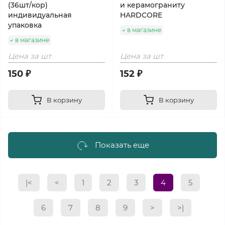
(36шт/кор)
и керамограниту
индивидуальная
HARDCORE
упаковка
в магазине
в магазине
Цена за шт
Цена за шт
150 ₽
152 ₽
В корзину
В корзину
Показать еще
|<
<
1
2
3
4
5
6
7
8
9
>
>|