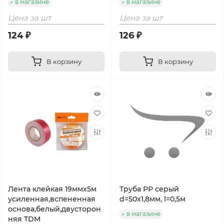
в магазине
в магазине
Цена за шт
Цена за шт
124 ₽
126 ₽
В корзину
В корзину
Лента клейкая 19ммх5м
Труба РР серый
усиленная,вспененная
d=50х1,8мм, l=0,5м
основа,белый,двусторон
в магазине
няя TDM