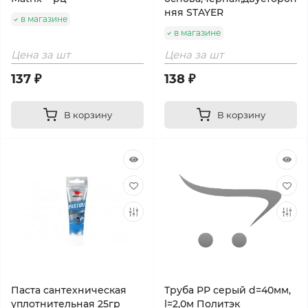
няя STAYER
в магазине
в магазине
Цена за шт
Цена за шт
137 ₽
138 ₽
В корзину
В корзину
Паста сантехническая
Труба РР серый d=40мм,
уплотнительная 25гр
l=2,0м Политэк