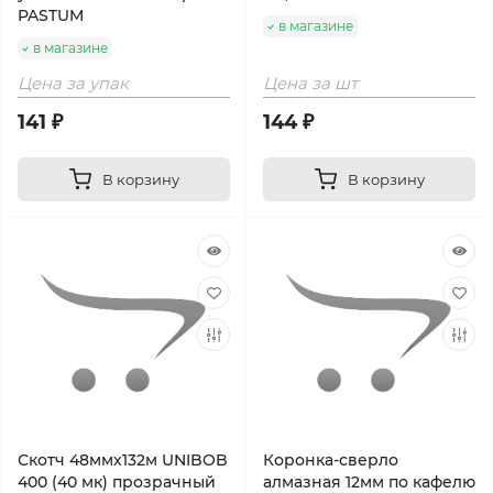
PASTUM
в магазине
в магазине
Цена за упак
Цена за шт
141 ₽
144 ₽
В корзину
В корзину
Скотч 48ммх132м UNIBOB
Коронка-сверло
400 (40 мк) прозрачный
алмазная 12мм по кафелю