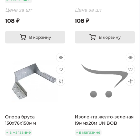
Цена за шт
Цена за шт
108 ₽
108 ₽
В корзину
В корзину
Опора бруса
Изолента желто-зеленая
150х76х150мм
19ммх20м UNIBOB
в магазине
в магазине