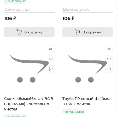
в магазине
Цена за упак
Цена за упак
106 ₽
106 ₽
В корзину
В корзину
Скотч 48ммх66м UNIBOB
Труба РР серый d=40мм,
600 (45 мк) кристально-
l=1,5м Политэк
чистая
в магазине
в магазине