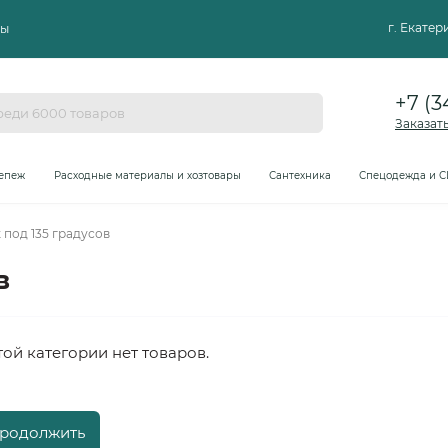
г. Екате
ты
+7 (3
Заказат
епеж
Расходные материалы и хозтовары
Сантехника
Спецодежда и С
 под 135 градусов
в
той категории нет товаров.
родолжить