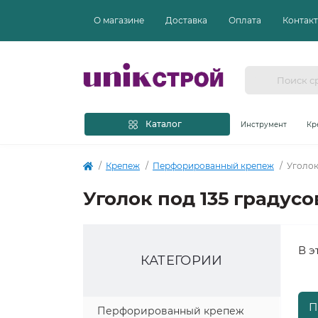
О магазине
Доставка
Оплата
Контак
Каталог
Инструмент
Кр
Крепеж
Перфорированный крепеж
Уголок
Уголок под 135 градусо
В э
КАТЕГОРИИ
П
Перфорированный крепеж