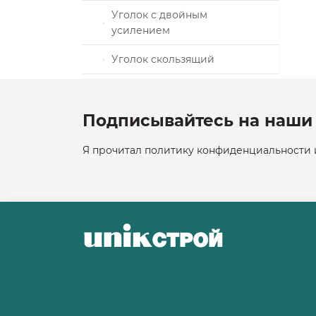
Уголок с двойным
стем
усилением
ания
Уголок скользящий
нический
Уголок усиленный
льные
Подписывайтесь на наши 
нитура
Я прочитал политику конфиденциальности и
репеж
ный крепеж
химического
лектующие
бельных пил
рупы