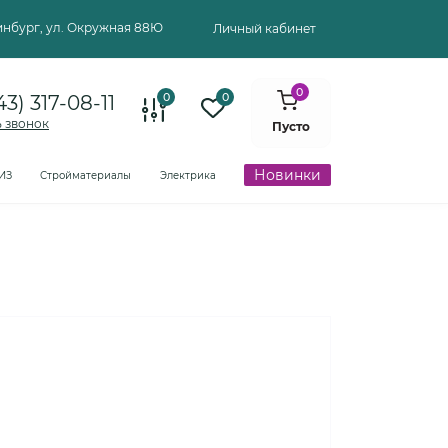
ринбург, ул. Окружная 88Ю
Личный кабинет
0
0
0
43) 317-08-11
ь звонок
Пусто
Новинки
ИЗ
Стройматериалы
Электрика