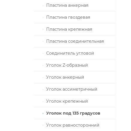
Пластина анкерная
и Патроны,
Пластина гвоздевая
тажный
Пластина крепежная
ика
Пластина соединительная
DIN3093
Соединитель угловой
Уголок Z-образный
жные
Уголок анкерный
кция
Уголок ассиметричный
аллические
Уголок крепежный
ВЕНТИЛЯЦИИ
Уголок под 135 градусов
ликарбоната
Уголок равносторонний
оводов