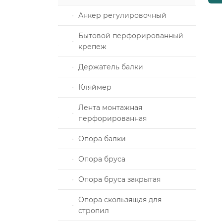
ка
Анкер регулировочный
Бытовой перфорированный
крепеж
алы и
е
Держатель балки
ховые
Кляймер
толеты
З
Лента монтажная
перфорированная
Опора балки
плоизоляции
Опора бруса
пом под
Опора бруса закрытая
строго
Опора скользящая для
стропил
под молоток