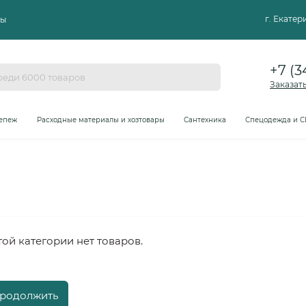
г. Екате
ты
+7 (3
Заказат
епеж
Расходные материалы и хозтовары
Сантехника
Спецодежда и С
той категории нет товаров.
родолжить