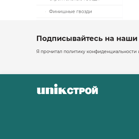
Финишные гвозди
и Патроны,
тажный
Шиферные гвозди
ика
Подписывайтесь на наши 
DIN3093
Я прочитал политику конфиденциальности и
жные
кция
аллические
ВЕНТИЛЯЦИИ
ликарбоната
оводов