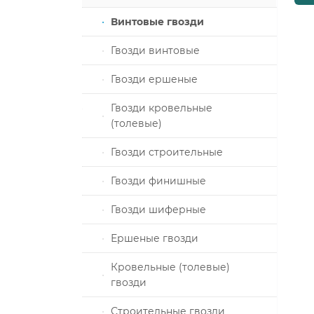
ка
Винтовые гвозди
Гвозди винтовые
алы и
Гвозди ершеные
е
Гвозди кровельные
ховые
(толевые)
толеты
З
Гвозди строительные
Гвозди финишные
Гвозди шиферные
плоизоляции
Ершеные гвозди
пом под
Кровельные (толевые)
строго
гвозди
Строительные гвозди
под молоток