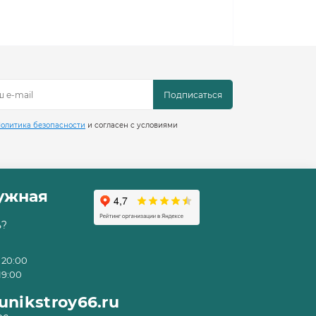
Подписаться
олитика безопасности
и согласен с условиями
ружная
ь?
 20:00
19:00
nikstroy66.ru