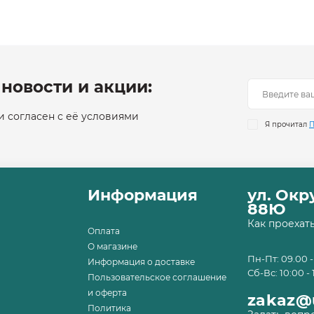
новости и акции:
 согласен с её условиями
Я прочитал
П
Информация
ул. Ок
88Ю
Как проехат
Оплата
О магазине
Пн-Пт: 09.00 -
Информация о доставке
Сб-Вс: 10:00 - 
Пользовательское соглашение
и оферта
zakaz@u
Политика