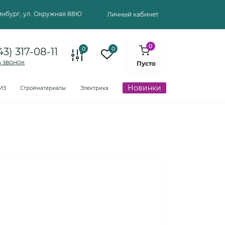
ринбург, ул. Окружная 88Ю
Личный кабинет
0
0
0
43) 317-08-11
ь звонок
Пусто
Новинки
ИЗ
Стройматериалы
Электрика