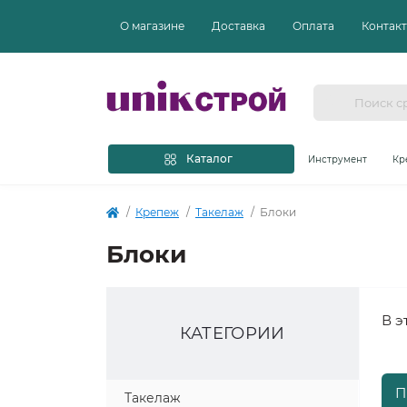
О магазине
Доставка
Оплата
Контак
Каталог
Инструмент
Кр
Крепеж
Такелаж
Блоки
Блоки
В э
КАТЕГОРИИ
П
Такелаж