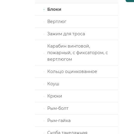
ка
Блоки
Вертлюг
алы и
Зажим для троса
е
Карабин винтовой,
ховые
пожарный, с фиксатором, с
толеты
вертлюгом
З
Кольцо оцинкованное
Коуш
плоизоляции
Крюки
пом под
Рым-болт
строго
Рым-гайка
Скоба такелажная
под молоток