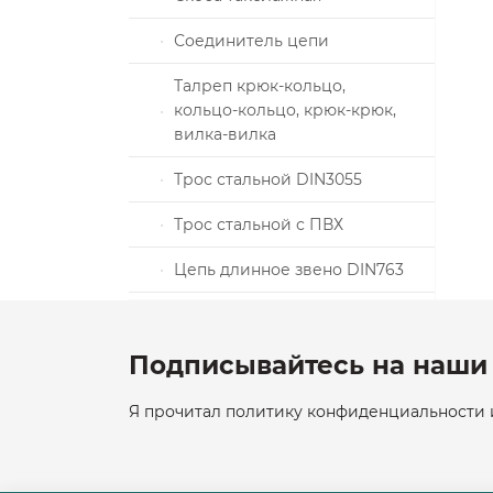
Соединитель цепи
и Патроны,
тажный
Талреп крюк-кольцо,
кольцо-кольцо, крюк-крюк,
ика
вилка-вилка
DIN3093
Трос стальной DIN3055
Трос стальной с ПВХ
жные
Цепь длинное звено DIN763
кция
Цепь короткое звено DIN766
аллические
Подписывайтесь на наши 
ВЕНТИЛЯЦИИ
Я прочитал политику конфиденциальности и
ликарбоната
оводов