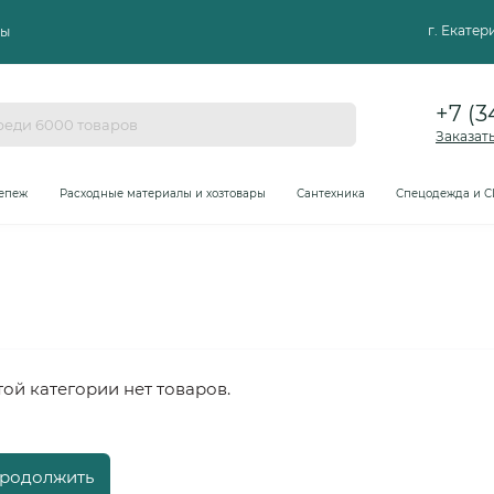
г. Екате
ты
+7 (3
Заказат
епеж
Расходные материалы и хозтовары
Сантехника
Спецодежда и С
той категории нет товаров.
родолжить