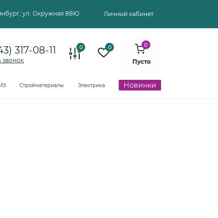
ринбург, ул. Окружная 88Ю
Личный кабинет
0
0
0
43) 317-08-11
ь звонок
Пусто
Новинки
ИЗ
Стройматериалы
Электрика