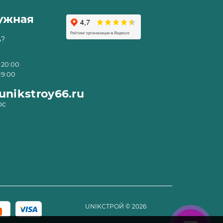
ружная
ь?
 20:00
19:00
nikstroy66.ru
ос
UNIKСТРОЙ
©
2026