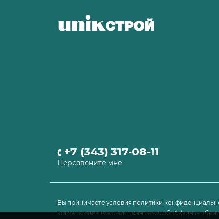
стем
ания
нический
льные
нитура
репеж
ный крепеж
+7 (343) 317-08-11
химического
Перезвоните мне
лектующие
бельных пил
Вы принимаете условия политики конфиденциально
рупы
когда оставляете свои данные в любой форме обратн