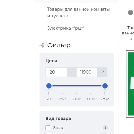
Товары для ванной комнаты
и туалета
То
Электрика **рц**
ванн
алы и
и 
Фильтр
Цена
З
-
₽
20
3 тыс.
6 тыс.
9 тыс.
12 тыс.
Вид товара
Знак
1