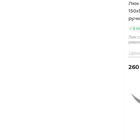
Люк 
150х
руч
в м
Люк с
ревиз
Цена
260