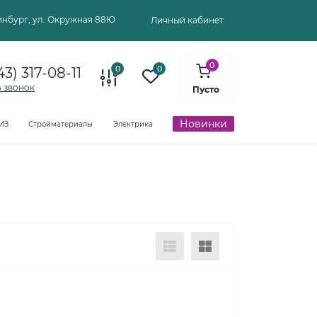
ринбург, ул. Окружная 88Ю
Личный кабинет
0
0
0
43) 317-08-11
ь звонок
Пусто
Новинки
ИЗ
Стройматериалы
Электрика