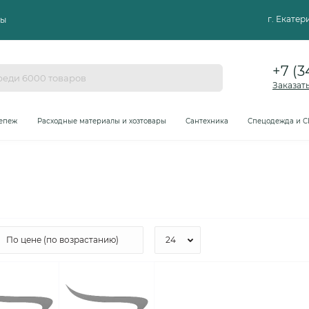
г. Екате
ты
+7 (3
Заказат
епеж
Расходные материалы и хозтовары
Сантехника
Спецодежда и С