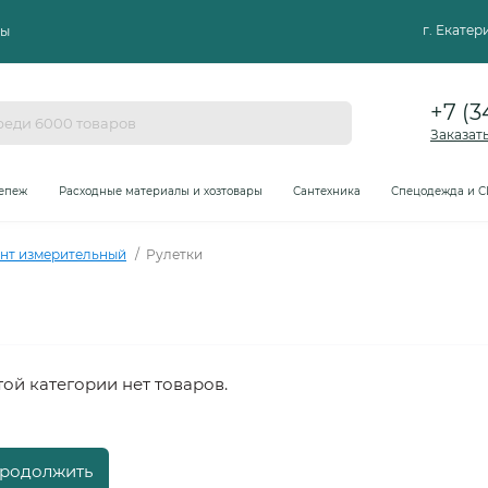
г. Екате
ты
+7 (3
Заказат
епеж
Расходные материалы и хозтовары
Сантехника
Спецодежда и С
нт измерительный
Рулетки
той категории нет товаров.
родолжить