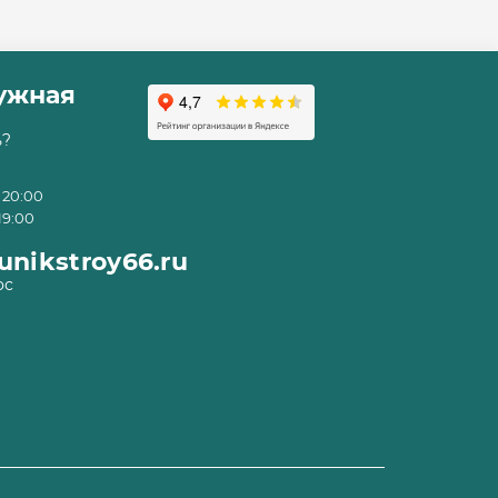
ружная
ь?
 20:00
19:00
nikstroy66.ru
ос