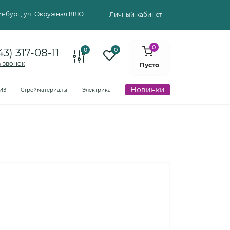
ринбург, ул. Окружная 88Ю
Личный кабинет
0
0
0
43) 317-08-11
ь звонок
Пусто
Новинки
ИЗ
Стройматериалы
Электрика