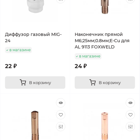
Диффузор газовый MIG-
Наконечник прямой
24
М6;25мм;0.8мм;E-Cu для
AL 9113 FOXWELD
в магазине
в магазине
22 ₽
24 ₽
В корзину
В корзину