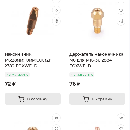
Наконечник
Держатель наконечника
М6;28мм;1.0мм;CuCrZr
М6 для MIG-36 2884
2789 FOXWELD
FOXWELD
в магазине
в магазине
72 ₽
76 ₽
В корзину
В корзину