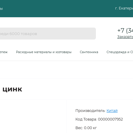
г. Екате
ты
+7 (3
Заказат
епеж
Расходные материалы и хозтовары
Сантехника
Спецодежда и С
 цинк
Производитель:
Китай
Код Товара:
00000007952
Вес: 0.00 кг