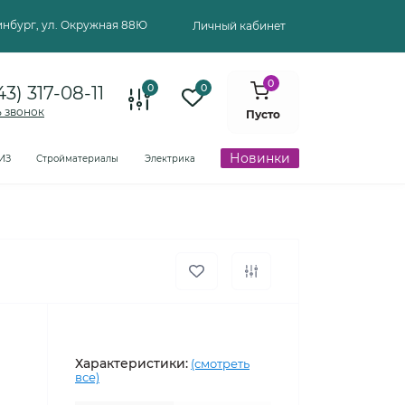
ринбург, ул. Окружная 88Ю
Личный кабинет
0
0
0
43) 317-08-11
ь звонок
Пусто
Новинки
ИЗ
Стройматериалы
Электрика
Характеристики:
(смотреть
все)