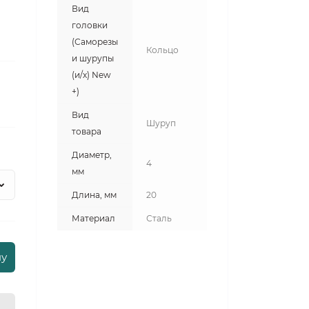
Вид
головки
(Саморезы
Кольцо
и шурупы
(и/х) New
+)
Вид
Шуруп
товара
Диаметр,
4
мм
Длина, мм
20
Материал
Сталь
ну