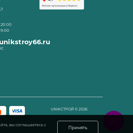
ь?
 20:00
19:00
nikstroy66.ru
ос
UNIKСТРОЙ
©
2026
йта, вы соглашаетесь с
Принять