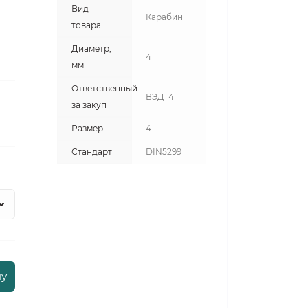
Вид
Карабин
товара
Диаметр,
4
мм
Ответственный
ВЭД_4
за закуп
Размер
4
Стандарт
DIN5299
ну