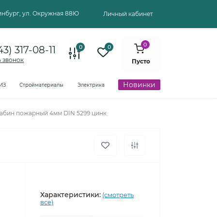
ринбург, ул. Окружная 88Ю
Личный кабинет
0
0
0
43) 317-08-11
ь звонок
Пусто
Новинки
ИЗ
Стройматериалы
Электрика
абин пожарный 4мм DIN 5299 цинк
Характеристики:
(смотреть
все)