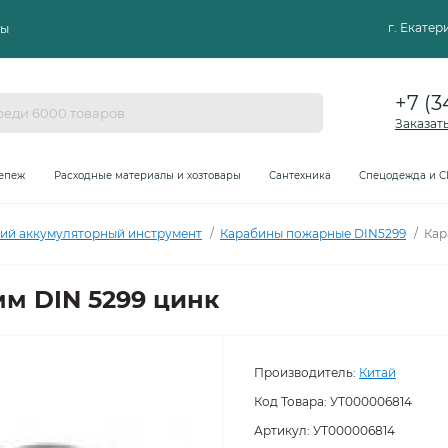
г. Екате
ты
+7 (3
Заказат
епеж
Расходные материалы и хозтовары
Сантехника
Спецодежда и С
ий аккумуляторный инструмент
Карабины пожарные DIN5299
Кар
м DIN 5299 цинк
Производитель:
Китай
Код Товара:
УТ000006814
Артикул: УТ000006814