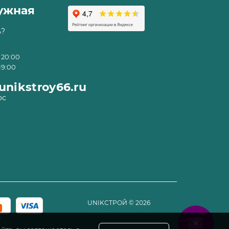
ружная
ь?
 20:00
19:00
nikstroy66.ru
ос
UNIKСТРОЙ
©
2026