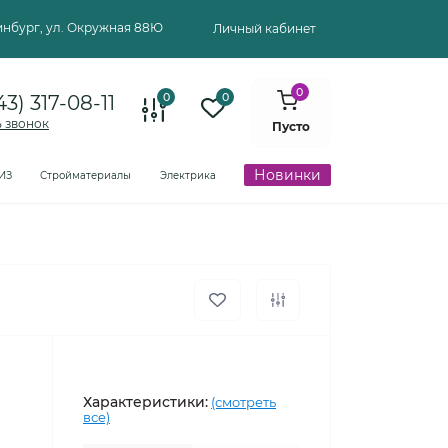
ринбург, ул. Окружная 88Ю
Личный кабинет
0
0
0
43) 317-08-11
ь звонок
Пусто
Новинки
ИЗ
Стройматериалы
Электрика
Характеристики:
(смотреть
все)