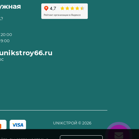
ружная
ь?
 20:00
19:00
nikstroy66.ru
ос
UNIKСТРОЙ
©
2026