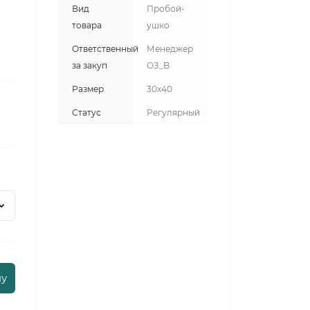
Вид
Пробой-
товара
ушко
Ответственный
Менеджер
за закуп
ОЗ_B
Размер
30х40
Статус
Регулярный
ну