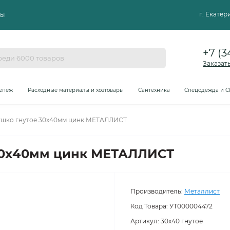
г. Екате
ты
+7 (3
Заказат
епеж
Расходные материалы и хозтовары
Сантехника
Спецодежда и С
шко гнутое 30х40мм цинк МЕТАЛЛИСТ
30х40мм цинк МЕТАЛЛИСТ
Производитель:
Металлист
Код Товара:
УТ000004472
Артикул: 30х40 гнутое