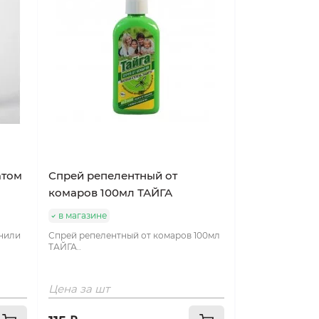
атом
Спрей репелентный от
комаров 100мл ТАЙГА
в магазине
анили
Спрей репелентный от комаров 100мл
ТАЙГА..
Цена за шт