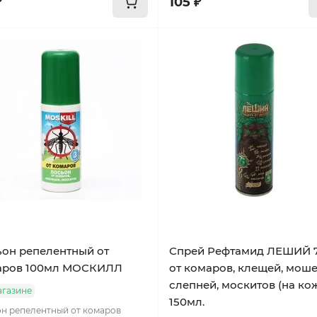
₽
105 ₽
он репелентный от
Спрей Рефтамид ЛЕШИЙ 
аров 100мл МОСКИЛЛ
от комаров, клещей, моше
слепней, москитов (на ко
агазине
150мл.
н репелентный от комаров