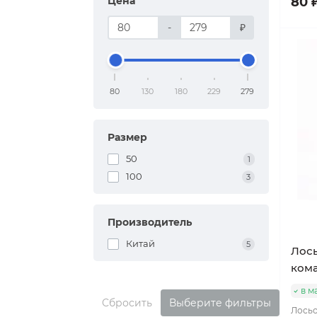
Цена
80 
-
₽
80
130
180
229
279
Размер
50
1
100
3
Производитель
Китай
5
Лось
ком
в м
Сбросить
Выберите фильтры
Лосьо