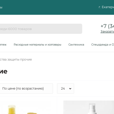
г. Екате
ты
+7 (3
Заказат
епеж
Расходные материалы и хозтовары
Сантехника
Спецодежда и С
ства защиты прочие
ие