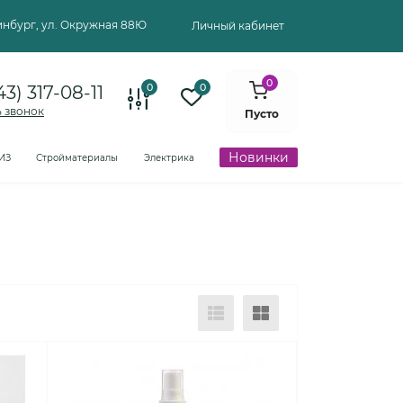
ринбург, ул. Окружная 88Ю
Личный кабинет
0
0
0
43) 317-08-11
ь звонок
Пусто
Новинки
ИЗ
Стройматериалы
Электрика