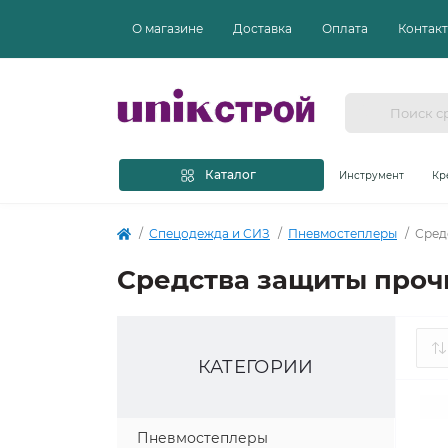
О магазине
Доставка
Оплата
Контак
Каталог
Инструмент
Кр
Спецодежда и СИЗ
Пневмостеплеры
Сред
Средства защиты проч
КАТЕГОРИИ
З
Пневмостеплеры