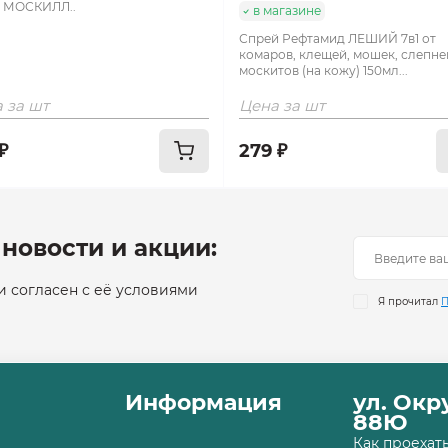
л МОСКИЛЛ..
в магазине
Спрей Рефтамид ЛЕШИЙ 7в1 от
комаров, клещей, мошек, слепне
москитов (на кожу) 150мл...
 за шт
Цена за шт
₽
279 ₽
новости и акции:
 согласен с её условиями
Я прочитал
П
Информация
ул. Ок
88Ю
Как проехат