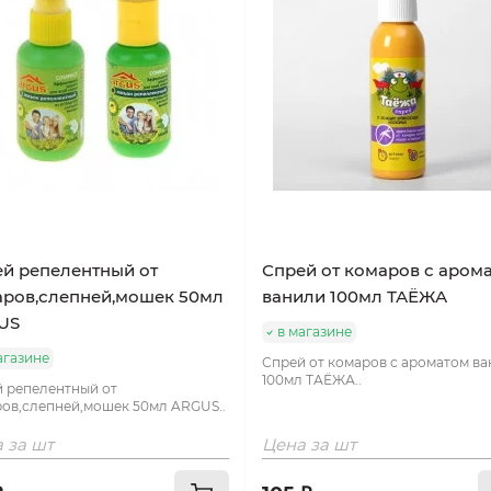
й репелентный от
Спрей от комаров с аром
ров,слепней,мошек 50мл
ванили 100мл ТАЁЖА
US
в магазине
агазине
Спрей от комаров с ароматом в
100мл ТАЁЖА..
 репелентный от
ов,слепней,мошек 50мл ARGUS..
 за шт
Цена за шт