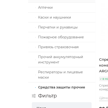
овые
Аптечки
ры
Каски и наушники
алы и
Перчатки и рукавицы
видуальной
Пожарное оборудование
Привязь страховочная
З
Прочий аккумуляторный
Спре
инструмент
кома
ARG
Респираторы и лицевые
маски
в м
Спрей
Средства защиты прочие
комар
Фильтр
Цена