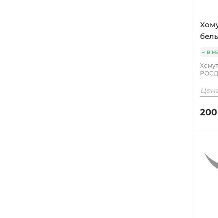
Хому
бел
в м
Хомут
РОСД
Цена
200