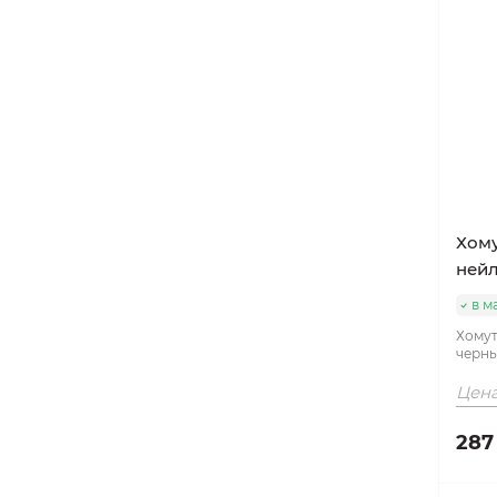
Хому
ней
в м
Хомут
черны
Цена
287