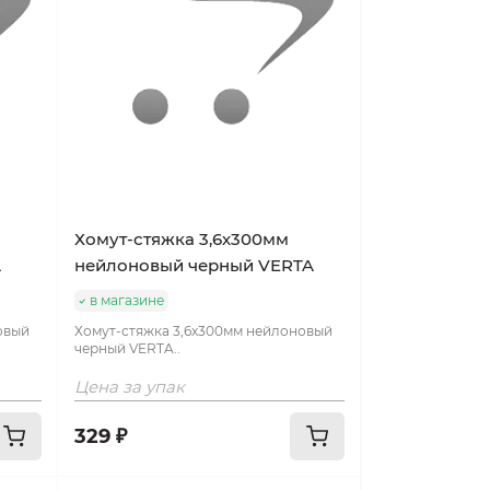
Хомут-стяжка 3,6х300мм
A
нейлоновый черный VERTA
в магазине
овый
Хомут-стяжка 3,6х300мм нейлоновый
черный VERTA..
Цена за упак
329 ₽