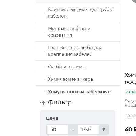
ка
Клипсы и зажимы для труб и
кабелей
Монтажные базы и
алы и
основания
е
Пластиковые скобы для
ховые
крепления кабелей
толеты
З
Скобы и зажимы
Хому
Химические анкера
РОС
Хомуты-стяжки кабельные
в м
плоизоляции
Хомут
Фильтр
РОСД
пом под
Цена
строго
Цена
40 
-
₽
под молоток