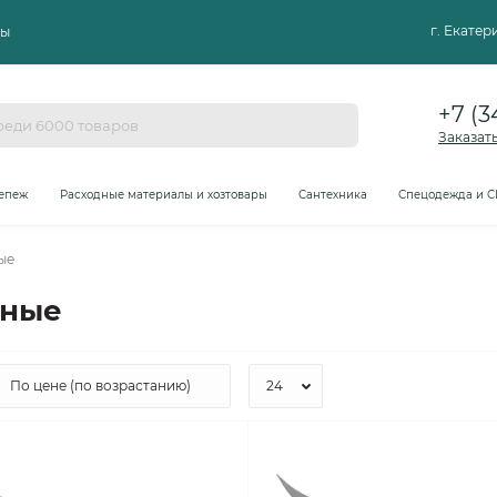
г. Екате
ты
+7 (3
Заказат
епеж
Расходные материалы и хозтовары
Сантехника
Спецодежда и С
ые
ьные