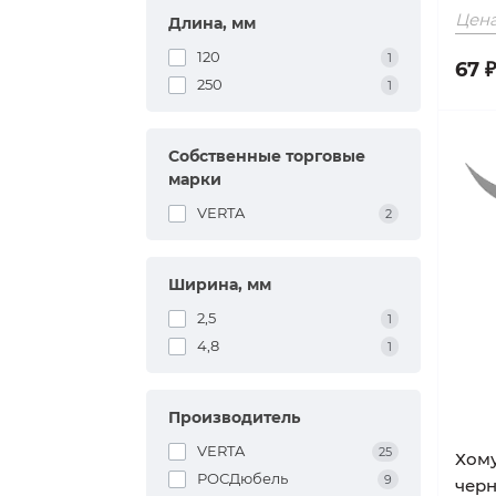
Цена
Длина, мм
стем
120
1
67 ₽
ания
250
1
нический
Собственные торговые
льные
марки
нитура
VERTA
2
репеж
Ширина, мм
ный крепеж
2,5
1
4,8
химического
1
лектующие
бельных пил
Производитель
VERTA
25
Хому
рупы
РОСДюбель
9
чер