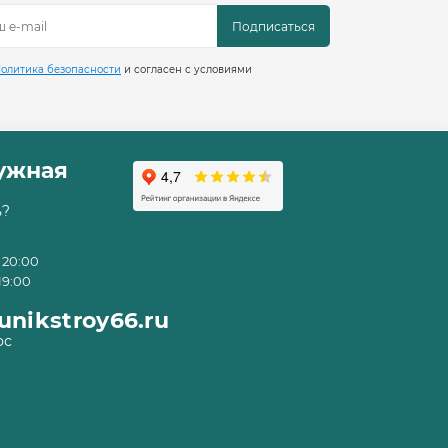
Подписаться
олитика безопасности
и согласен с условиями
ружная
ь?
 20:00
19:00
nikstroy66.ru
ос