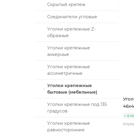
Скрытый крепеж
и Патроны,
Соединители угловые
тажный
Уголки крепежные Z-
ика
образные
DIN3093
Уголки крепежные
анкерные
Уголки крепежные
жные
ассиметричные
кция
Уголки крепежные
аллические
бытовые (мебельные)
Угол
ВЕНТИЛЯЦИИ
Уголки крепежные под 135
46х4
градусов
в м
ликарбоната
Уголки крепежные
Уголо
оводов
равносторонние