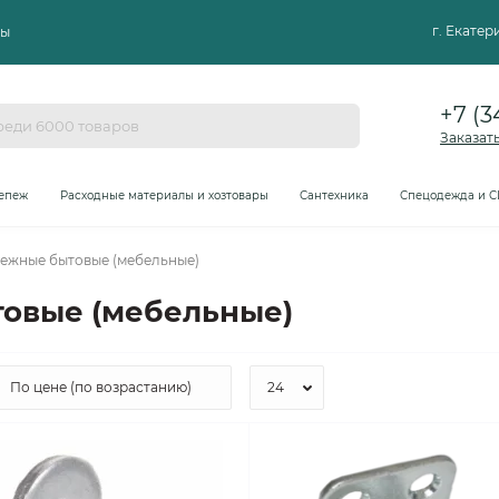
г. Екате
ты
+7 (3
Заказат
епеж
Расходные материалы и хозтовары
Сантехника
Спецодежда и С
пежные бытовые (мебельные)
овые (мебельные)