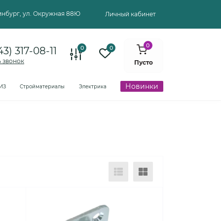
ринбург, ул. Окружная 88Ю
Личный кабинет
0
0
0
43) 317-08-11
ь звонок
Пусто
Новинки
ИЗ
Стройматериалы
Электрика