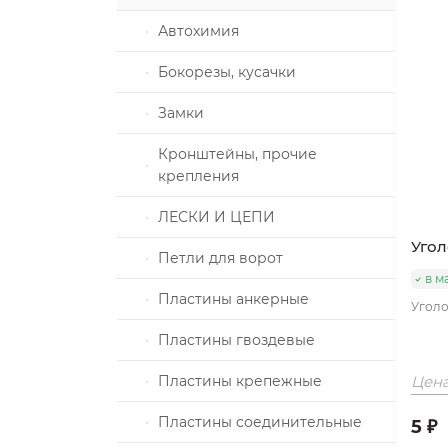
ка
Автохимия
Бокорезы, кусачки
алы и
Замки
е
Кронштейны, прочие
ховые
крепления
толеты
З
ЛЕСКИ И ЦЕПИ
Угол
Петли для ворот
в м
Пластины анкерные
Уголо
плоизоляции
Пластины гвоздевые
пом под
Пластины крепежные
Цена
строго
Пластины соединительные
5 ₽
под молоток