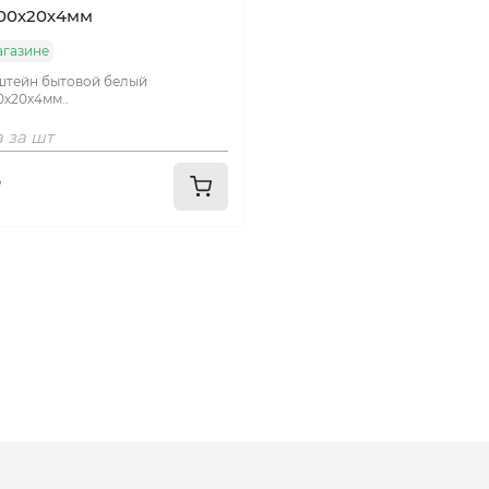
100х20х4мм
агазине
тейн бытовой белый
0х20х4мм..
 за шт