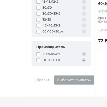
19х19х12х2
1
 для
60х
30х30
от
1
в м
30х30х35х2
1
Кронш
32х32
1
60х10
46х46х15х3
1
атуры
Цена
60х100х20х4
1
72 ₽
Производитель
Металлист
3
ные и для
ПЕТРОТЕХ
4
Сбросить
Выберите фильтры