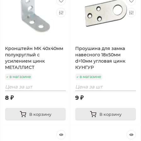
Кронштейн МК 40х40мм
Проушина для замка
полукруглый с
навесного 18х50мм
усилением цинк
d=10мм угловая цинк
МЕТАЛЛИСТ
КУНГУР
в магазине
в магазине
Цена за шт
Цена за шт
8 ₽
9 ₽
В корзину
В корзину