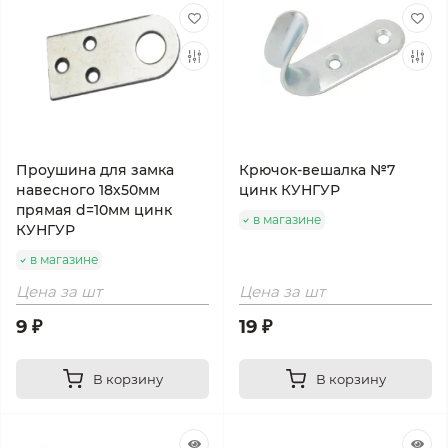
Проушина для замка
Крючок-вешалка №7
навесного 18х50мм
цинк КУНГУР
прямая d=10мм цинк
в магазине
КУНГУР
в магазине
Цена за шт
Цена за шт
9 ₽
19 ₽
В корзину
В корзину