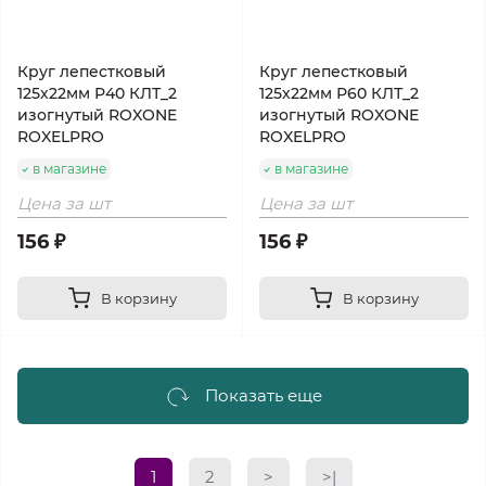
Круг лепестковый
Круг лепестковый
125х22мм Р40 КЛТ_2
125х22мм Р60 КЛТ_2
изогнутый ROXONE
изогнутый ROXONE
ROXELPRO
ROXELPRO
в магазине
в магазине
Цена за шт
Цена за шт
156 ₽
156 ₽
В корзину
В корзину
Показать еще
1
2
>
>|