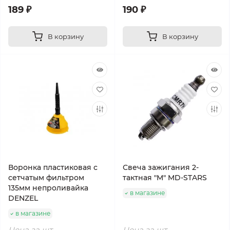
189 ₽
190 ₽
В корзину
В корзину
Воронка пластиковая с
Свеча зажигания 2-
сетчатым фильтром
тактная "M" MD-STARS
135мм непроливайка
в магазине
DENZEL
в магазине
Цена за шт
Цена за шт