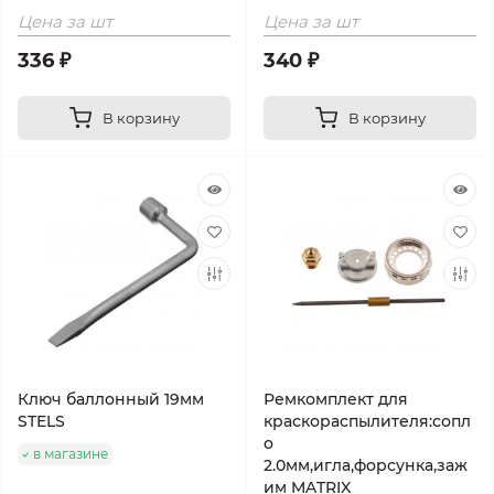
Цена за шт
Цена за шт
336 ₽
340 ₽
В корзину
В корзину
Ключ баллонный 19мм
Ремкомплект для
STELS
краскораспылителя:сопл
о
в магазине
2.0мм,игла,форсунка,заж
им MATRIX