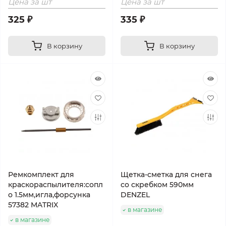
Цена за шт
Цена за шт
325 ₽
335 ₽
В корзину
В корзину
Ремкомплект для
Щетка-сметка для снега
краскораспылителя:сопл
со скребком 590мм
о 1.5мм,игла,форсунка
DENZEL
57382 MATRIX
в магазине
в магазине