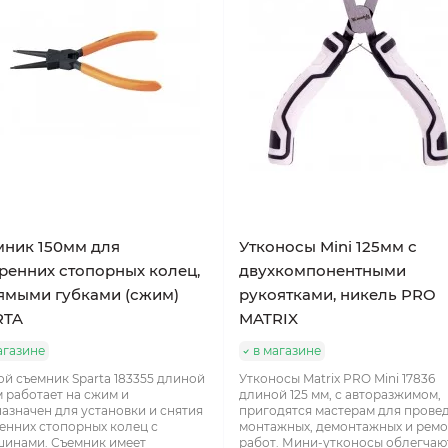
ник 150мм для
Утконосы Mini 125мм с
ренних стопорных колец,
двухкомпонентными
ямыми губками (сжим)
рукоятками, никель PRO
RTA
MATRIX
агазине
в магазине
й съемник Sparta 183355 длиной
Утконосы Matrix PRO Mini 17836
м работает на сжим и
длиной 125 мм, с авторазжимом,
азначен для установки и снятия
пригодятся мастерам для прове
енних стопорных колец с
монтажных, демонтажных и рем
инами. Съемник имеет
работ. Мини-утконосы облегчаю