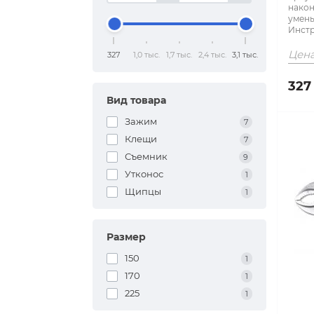
након
умень
Инстр
Цена
327
1,0 тыс.
1,7 тыс.
2,4 тыс.
3,1 тыс.
327
Вид товара
Зажим
7
Клещи
7
Съемник
9
Утконос
1
Щипцы
1
Размер
150
1
170
1
225
1