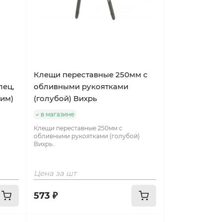
Клещи переставные 250мм с
лец,
обливными рукоятками
жим)
(голубой) Вихрь
в магазине
Клещи переставные 250мм с
обливными рукоятками (голубой)
Вихрь..
Цена за шт
573 ₽