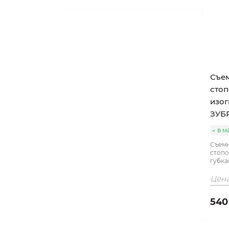
Съем
стоп
изог
ЗУБ
в м
Съемн
стопо
губка
Цена
540