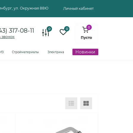
ринбург, ул. Окружная 88Ю
Личный кабинет
0
0
0
43) 317-08-11
ь звонок
Пусто
Новинки
ИЗ
Стройматериалы
Электрика