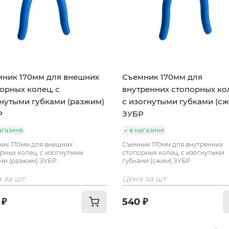
ник 170мм для внешних
Съемник 170мм для
орных колец, с
внутренних стопорных ко
нутыми губками (разжим)
с изогнутыми губками (с
Р
ЗУБР
агазине
в магазине
ик 170мм для внешних
Съемник 170мм для внутренних
рных колец, с изогнутыми
стопорных колец, с изогнутыми
ми (разжим) ЗУБР..
губками (сжим) ЗУБР..
 за шт
Цена за шт
 ₽
540 ₽