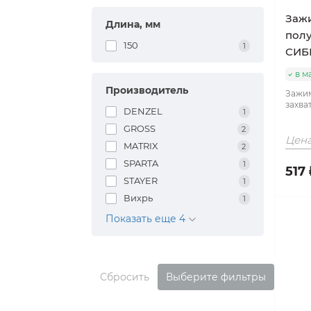
Зажи
Длина, мм
полу
150
1
СИБ
в м
Производитель
Зажим
захва
DENZEL
1
GROSS
2
Цена
MATRIX
2
SPARTA
1
517 
STAYER
1
Вихрь
1
Показать еще 4
Сбросить
Выберите фильтры