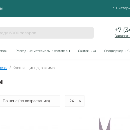
г. Екате
ты
+7 (3
Заказат
епеж
Расходные материалы и хозтовары
Сантехника
Спецодежда и С
резы
Клещи, щипцы, зажимы
ы