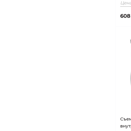
Цена
608
Съем
внут