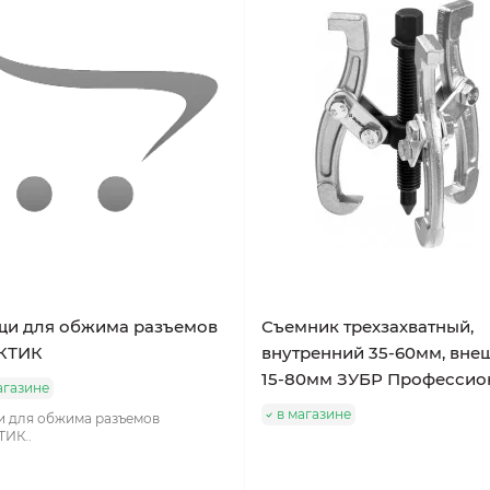
щи для обжима разъемов
Съемник трехзахватный,
КТИК
внутренний 35-60мм, вне
15-80мм ЗУБР Профессио
агазине
в магазине
 для обжима разъемов
ИК..