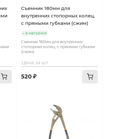
них
Съемник 180мм для
ыми
внутренних стопорных колец,
с прямыми губками (сжим)
в магазине
Съемник 180мм для внутренних
бками
стопорных колец, с прямыми губками
(сжим)..
Цена за шт
520 ₽