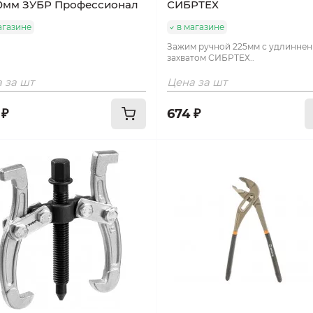
80мм ЗУБР Профессионал
СИБРТЕХ
агазине
в магазине
Зажим ручной 225мм с удлинне
захватом СИБРТЕХ..
 за шт
Цена за шт
 ₽
674 ₽