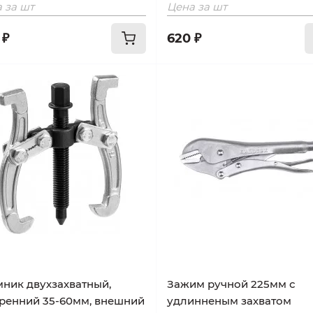
 за шт
Цена за шт
 ₽
620 ₽
ник двухзахватный,
Зажим ручной 225мм с
ренний 35-60мм, внешний
удлинненым захватом