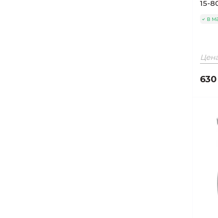
15-
в м
Цена
630