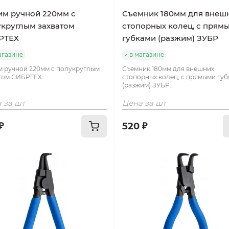
м ручной 220мм с
Съемник 180мм для внеш
круглым захватом
стопорных колец, с прям
РТЕХ
губками (разжим) ЗУБР
агазине
в магазине
 ручной 220мм с полукруглым
Съемник 180мм для внешних
том СИБРТЕХ..
стопорных колец, с прямыми гу
(разжим) ЗУБР..
 за шт
Цена за шт
₽
520 ₽