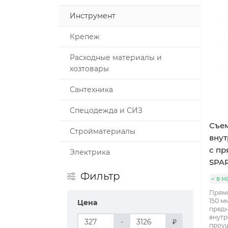
Инструмент
Крепеж
Расходные материалы и
хозтовары
Сантехника
Спецодежда и СИЗ
Съем
Стройматериалы
внут
с пр
Электрика
SPA
Фильтр
в м
Прямо
150 м
Цена
предн
внутр
-
₽
проуш