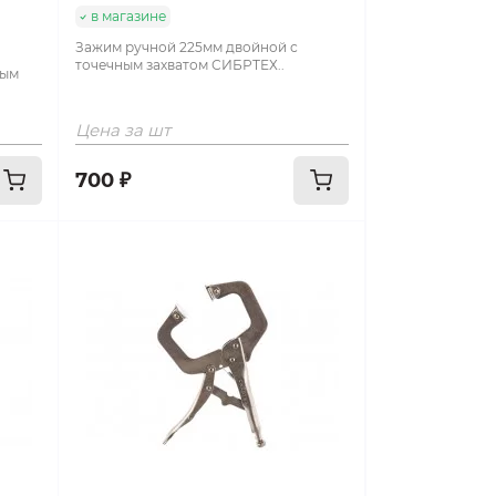
в магазине
Зажим ручной 225мм двойной с
точечным захватом СИБРТЕХ..
ным
Цена за шт
700 ₽