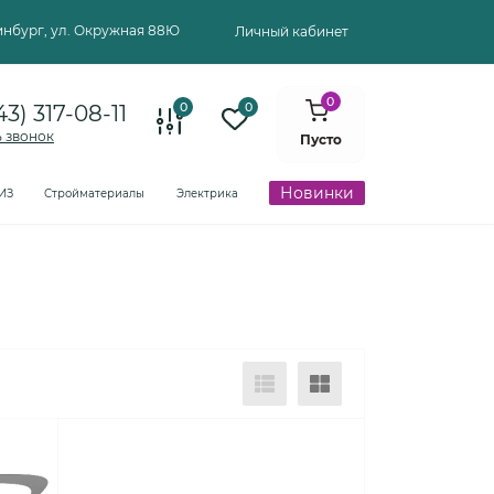
ринбург, ул. Окружная 88Ю
Личный кабинет
0
0
0
43) 317-08-11
ь звонок
Пусто
Новинки
ИЗ
Стройматериалы
Электрика