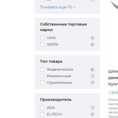
Показать еще 10
Собственные торговые
марки
UNIK
5
VERTA
4
Тип товара
Геодезическая
6
Шпин
Разметочный
1
движ
Строительная
7
Кунг
в м
Производитель
Опис
накла
ADA
1
предн
метал
ELITECH
3
Техни