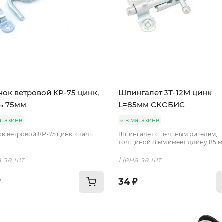
ок ветровой КР-75 цинк,
Шпингалет 3Т-12М цинк
ь 75мм
L=85мм СКОБИС
агазине
в магазине
к ветровой КР-75 цинк, сталь
Шпингалет с цельным ригелем,
.
толщиной 8 мм имеет длину 85 м
 за шт
Цена за шт
₽
34 ₽