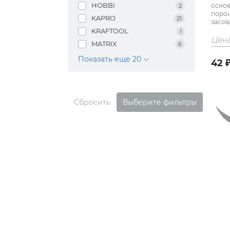
HOBBI
основ
2
поро
KAPRO
21
засова
KRAFTOOL
1
Цена
MATRIX
6
Показать еще 20
42 
Сбросить
Выберите фильтры