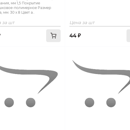
ания, мм 1,5 Покрытие
шковое-полимерное Размер
, мм. 30 х 8 Цвет а..
 за шт
Цена за шт
₽
44 ₽