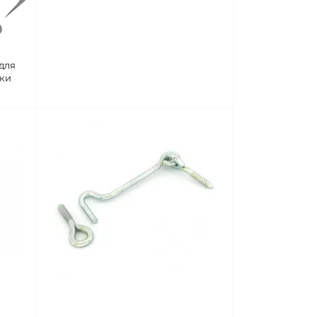
для
тки