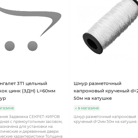
галет 3Т1 цельный
Шнур разметочный
ок цинк (ЗДН) L=60мм
капроновый крученый d=
ур
50м на катушке
агазине
в магазине
ание Задвижка СЕКРЕТ-КИРОВ
Шнур разметочный капроновый
дная с прямоугольным засовом,
крученый d=2мм 50м на катушке.
азначена для установки на
лические и деревянные двери.
ческие характеристики Толщина