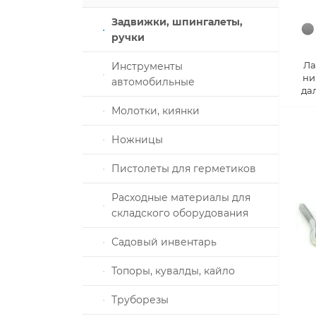
И СВЕТ
Задвижки, шпингалеты,
ручки
Ла
Инструменты
ни
алы и
и и резаки
автомобильные
да
енным
Молотки, киянки
ключ
Ножницы
З
чной
Пистолеты для герметиков
да
Расходные материалы для
 и арматура
складского оборудования
Садовый инвентарь
ашки
Топоры, кувалды, кайло
мянки
Труборезы