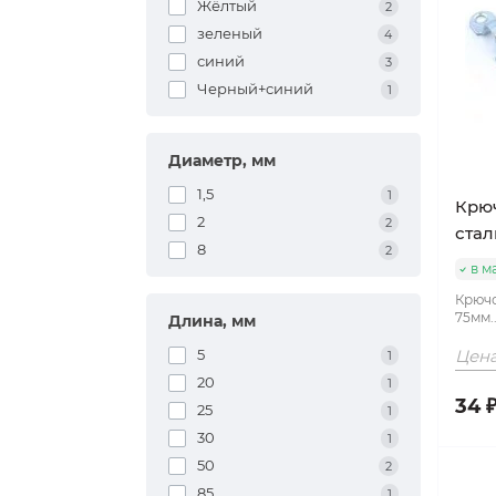
Жёлтый
2
зеленый
4
синий
3
Черный+синий
1
Диаметр, мм
1,5
1
Крюч
2
2
стал
8
2
в м
Крючо
75мм.
Длина, мм
5
Цена
1
20
1
34 
25
1
30
1
50
2
85
1