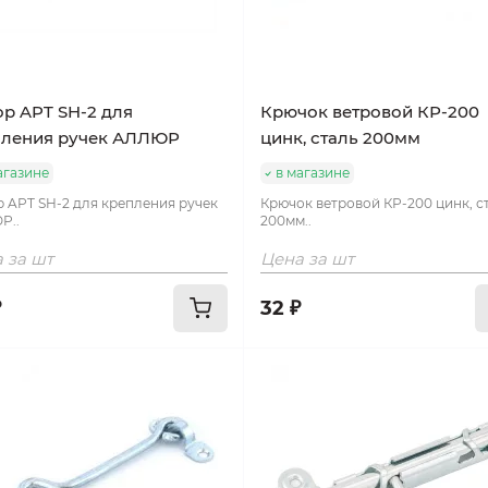
р APT SH-2 для
Крючок ветровой КР-200
пления ручек АЛЛЮР
цинк, сталь 200мм
агазине
в магазине
 APT SH-2 для крепления ручек
Крючок ветровой КР-200 цинк, с
Р..
200мм..
 за шт
Цена за шт
₽
32 ₽