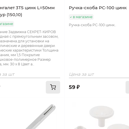
галет 3Т5 цинк L=50мм
Ручка-скоба РС-100 цинк
ур (150,10)
в магазине
агазине
Ручка-скоба РС-100 цинк..
ание Задвижка СЕКРЕТ-КИРОВ
дная с прямоугольным засовом,
азначена для установки на
лические и деревянные двери.
ческие характеристики Толщина
ания, мм 1,5 Покрытие
шковое-полимерное Размер
, мм. 30 х 8 Цвет а..
 за шт
Цена за шт
59 ₽