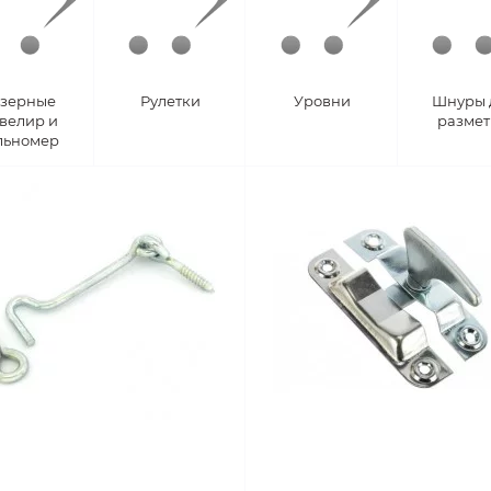
зерные
Рулетки
Уровни
Шнуры 
велир и
разме
льномер