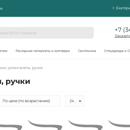
г. Екате
ты
+7 (3
Заказат
епеж
Расходные материалы и хозтовары
Сантехника
Спецодежда и С
ки, шпингалеты, ручки
, ручки