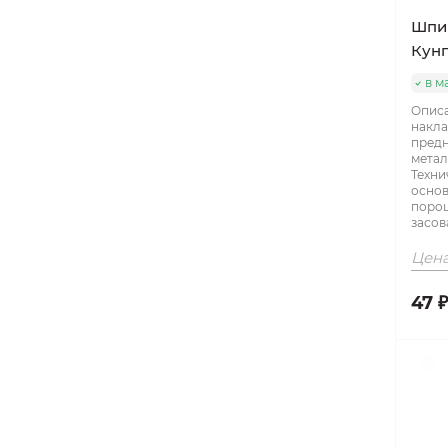
Шпин
Кунг
в м
Опис
накла
предн
метал
Техни
основ
поро
засова
Цена
47 ₽